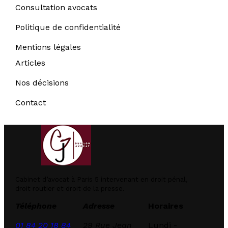
Consultation avocats
Politique de confidentialité
Mentions légales
Articles
Nos décisions
Contact
Cabinet d’avocat à Paris 5 intervenant en droit pénal,
droit routier et droit de la presse.
Téléphone
Adresse
Horaires
01 84 20 18 84
29 Rue Jean
Lundi -