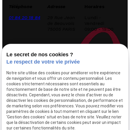
Téléphone
Adresse
Horaires
01 84 20 18 84
29 Rue Jean
Lundi -
de Beauvais
Vendredi
75005 PARIS
09:00 - 19:00
Accueil
Le secret de nos cookies ?
Le cabinet
Le respect de votre vie privée
Domaines d’intervention
Notre site utilise des cookies pour améliorer votre expérience
Droit de la presse
de navigation et vous offrir un contenu personnalisé. Les
Honoraires
cookies strictement nécessaires sont essentiels au
Consultation avocats
fonctionnement de base de notre site et ne peuvent pas être
désactivés. Cependant, vous avez le choix d'activer ou de
désactiver les cookies de personnalisation, de performance et
Articles
de marketing selon vos préférences. Vous pouvez modifier vos
paramètres de cookies à tout moment en cliquant sur le lien
Nos décisions
'Gestion des cookies' situé en bas de notre site. Veuillez noter
Contact
que la désactivation de certains cookies peut avoir un impact
sur certaines fonctionnalités du site.