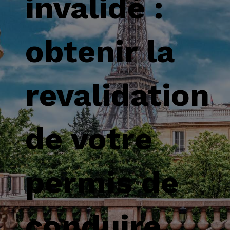
invalidé :
obtenir la
revalidation
de votre
permis de
conduire