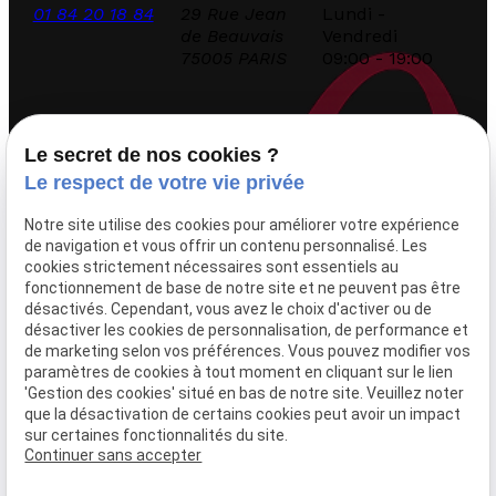
01 84 20 18 84
29 Rue Jean
Lundi -
de Beauvais
Vendredi
75005 PARIS
09:00 - 19:00
Accueil
Le secret de nos cookies ?
Le cabinet
Le respect de votre vie privée
Domaines d’intervention
Notre site utilise des cookies pour améliorer votre expérience
Droit de la presse
de navigation et vous offrir un contenu personnalisé. Les
Honoraires
cookies strictement nécessaires sont essentiels au
Consultation avocats
fonctionnement de base de notre site et ne peuvent pas être
désactivés. Cependant, vous avez le choix d'activer ou de
désactiver les cookies de personnalisation, de performance et
Articles
de marketing selon vos préférences. Vous pouvez modifier vos
paramètres de cookies à tout moment en cliquant sur le lien
Nos décisions
'Gestion des cookies' situé en bas de notre site. Veuillez noter
Contact
que la désactivation de certains cookies peut avoir un impact
sur certaines fonctionnalités du site.
Continuer sans accepter
Mentions légales
Politique de confidentialité
Gestion des cookies
Plan du site